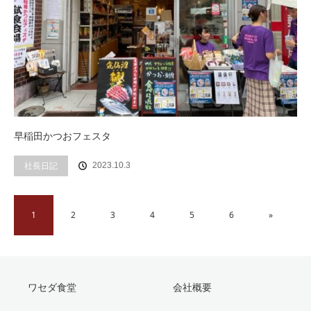
早稲田かつおフェスタ
社長日記
2023.10.3
1
2
3
4
5
6
»
ワセダ食堂
会社概要