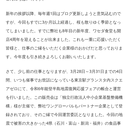
新年の挨拶以降、毎年週1回はブログ更新しようと意気込むので
すが、今回もすでに3か月以上経過し、桜も散りゆく季節となっ
てしまいました。すでに弊社も8年目の新年度、ワセダ食堂も開
店4周年を迎えることが出来ました。これも一重に応援いただく
皆様と、仕事のご縁をいただく企業様のおかげだと思っておりま
す。今年度も引き続きよろしくお願いいたします。
さて、少し前の仕事となりますが、3月28日～3月31日までの4日
間、いつも催事でお世話になっている東京駅グランスタ内スクエ
アゼロにて、令和6年能登半島地震復興応援フェアの帳合と運営
を行いました。この販売会は「独立行政法人中小企業基盤整備機
構」様が主催で、弊社ワングローバルもパートナー企業として登
録されており、そのご縁で今回運営委託となりました。今回の地
震で被害の大きかった4県（石川・富山・新潟・福井）の食品事