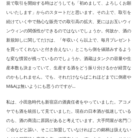
規で取引を開始する時はどうしても「初めまして、よろしくお願
いいたします」からのスタートだと思います。その上で、取引を
続けていく中で熱心な販売での取引高の拡大、更にはお互いウィ
ンウィンの関係性ができるのではないでしょうか。何故か、酒の
新規卸しに関してだけは、「年収いくら以上で、毎月プレゼント
を買ってくれないと付き合えない」とこちら側を値踏みするよう
な変な慣習が残っているのでしょうか。酒蔵はタンクの容量や生
産本数も決まっていて、生産する酒をどう振り分けるかが経営な
のかもしれません。でも、それだけならばこれほどまでに倒産や
M&Aは無いようにも思うのですが…
私は、小田急時代も新宿店の酒責任者をやっていました。アコメ
ヤでも酒を統括して見ていました。現在の日本酒が低迷している
のも、酒の商流に原因があると考えています。大手問屋が名門〇
〇会などと謳い、そこに加盟していなければこの銘柄は扱えない