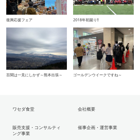
復興応援フェア
2018年初蹴り‼
百聞は一見にしかず～熊本出張～
ゴールデンウイークですね～
ワセダ食堂
会社概要
販売支援・コンサルティ
催事企画・運営事業
ング事業