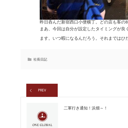
昨日呑んだ新宿西口小便横丁。どの店も客の
まあ、今回は自分が設定したタイミングが良
ます。いつ暇になるんだろう。それまではひ
社長日記
PREV
二軍行き通知！浜畑～！