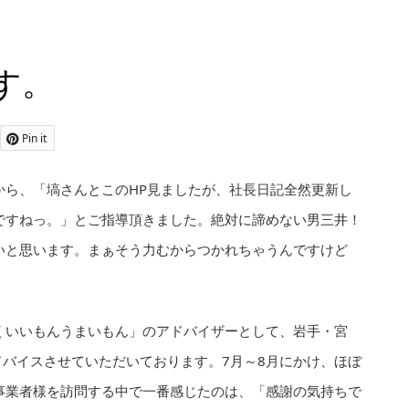
す。
Pin it
から、「塙さんとこのHP見ましたが、社長日記全然更新し
ですねっ。」とご指導頂きました。絶対に諦めない男三井！
いと思います。まぁそう力むからつかれちゃうんですけど
くいいもんうまいもん」のアドバイザーとして、岩手・宮
ドバイスさせていただいております。7月～8月にかけ、ほぼ
事業者様を訪問する中で一番感じたのは、「感謝の気持ちで