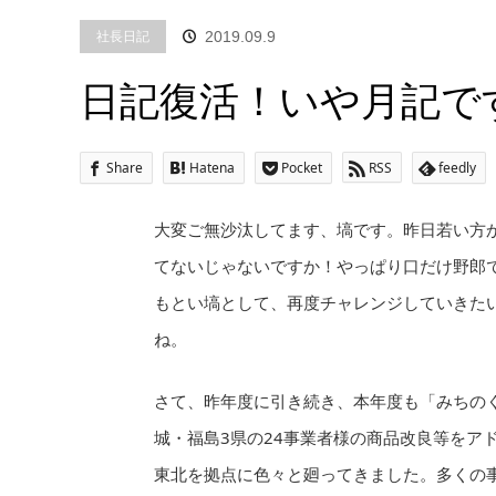
社長日記
2019.09.9
日記復活！いや月記で
Share
Hatena
Pocket
RSS
feedly
大変ご無沙汰してます、塙です。昨日若い方
てないじゃないですか！やっぱり口だけ野郎
もとい塙として、再度チャレンジしていきた
ね。
さて、昨年度に引き続き、本年度も「みちの
城・福島3県の24事業者様の商品改良等をア
東北を拠点に色々と廻ってきました。多くの